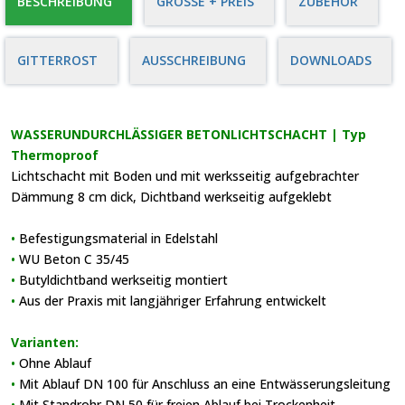
BESCHREIBUNG
GRÖSSE + PREIS
ZUBEHÖR
GITTERROST
AUSSCHREIBUNG
DOWNLOADS
WASSERUNDURCHLÄSSIGER BETONLICHTSCHACHT | Typ
Thermoproof
Lichtschacht mit Boden und mit werksseitig aufgebrachter
Dämmung 8 cm dick, Dichtband werkseitig aufgeklebt
•
Befestigungsmaterial in Edelstahl
•
WU Beton C 35/45
•
Butyldichtband werkseitig montiert
•
Aus der Praxis mit langjähriger Erfahrung entwickelt
Varianten:
•
Ohne Ablauf
•
Mit Ablauf DN 100 für Anschluss an eine Entwässerungsleitung
•
Mit Standrohr DN 50 für freien Ablauf bei Trockenheit